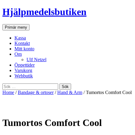
Hjälpmedelsbutiken
Sök
Gå
Primär meny
till
innehåll
Kassa
Kontakt
Mitt konto
Om
Ulf Netzel
Öppettider
Varukorg
Webbutik
Sök
efter:
Home
/
Bandage & ortoser
/
Hand & Arm
/ Tumortos Comfort Cool
Tumortos Comfort Cool