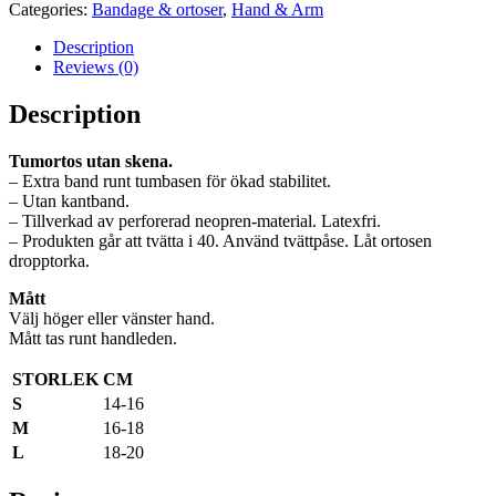
Categories:
Bandage & ortoser
,
Hand & Arm
Description
Reviews (0)
Description
Tumortos utan skena.
– Extra band runt tumbasen för ökad stabilitet.
– Utan kantband.
– Tillverkad av perforerad neopren-material. Latexfri.
– Produkten går att tvätta i 40. Använd tvättpåse. Låt ortosen
dropptorka.
Mått
Välj höger eller vänster hand.
Mått tas runt handleden.
STORLEK
CM
S
14-16
M
16-18
L
18-20