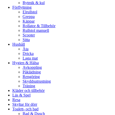
Rytmik & kul
Förflyttning
Elrullstol
Greppa
Käppar
Rollator & Tillbehör
Rullstol manuell
Scooter
Sitta
Hushåll
Äta
Dricka
Laga mat
Hygien & Hälsa
Avkoppling
Påklädning
Rengöring
Skyddsutrustning
Träning
Kläder och tillbehör
Läs & Spel
Resa
Skyltar för dörr
Toalett- och bad
Bad & Dusch