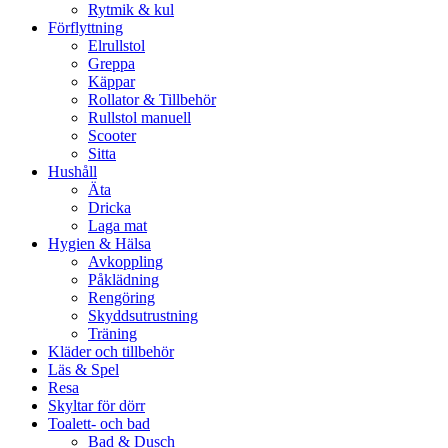
Rytmik & kul
Förflyttning
Elrullstol
Greppa
Käppar
Rollator & Tillbehör
Rullstol manuell
Scooter
Sitta
Hushåll
Äta
Dricka
Laga mat
Hygien & Hälsa
Avkoppling
Påklädning
Rengöring
Skyddsutrustning
Träning
Kläder och tillbehör
Läs & Spel
Resa
Skyltar för dörr
Toalett- och bad
Bad & Dusch