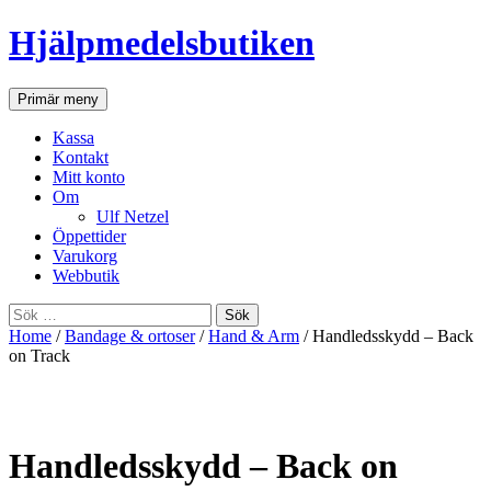
Hjälpmedelsbutiken
Sök
Gå
Primär meny
till
innehåll
Kassa
Kontakt
Mitt konto
Om
Ulf Netzel
Öppettider
Varukorg
Webbutik
Sök
efter:
Home
/
Bandage & ortoser
/
Hand & Arm
/ Handledsskydd – Back
on Track
Handledsskydd – Back on