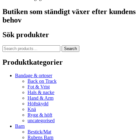
Butiken som ständigt växer efter kundens
behov
Sök produkter
Search
Search
for:
Produktkategorier
Bandage & ortoser
Back on Track
Fot & Vrist
Hals & nacke
Hand & Arm
Höftskydd
Knä
Rygg & höft
uncategorised
Barn
Bestick/Mat
Rubens Barn