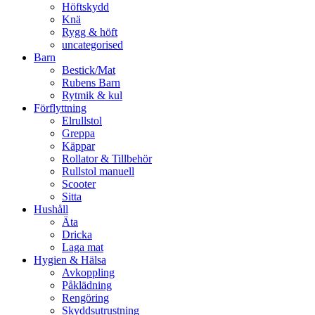
Höftskydd
Knä
Rygg & höft
uncategorised
Barn
Bestick/Mat
Rubens Barn
Rytmik & kul
Förflyttning
Elrullstol
Greppa
Käppar
Rollator & Tillbehör
Rullstol manuell
Scooter
Sitta
Hushåll
Äta
Dricka
Laga mat
Hygien & Hälsa
Avkoppling
Påklädning
Rengöring
Skyddsutrustning