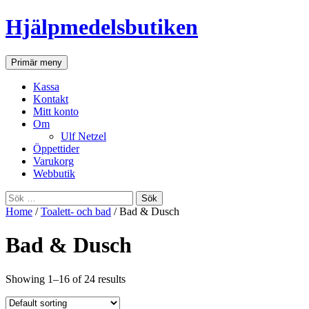
Hjälpmedelsbutiken
Sök
Gå
Primär meny
till
innehåll
Kassa
Kontakt
Mitt konto
Om
Ulf Netzel
Öppettider
Varukorg
Webbutik
Sök
efter:
Home
/
Toalett- och bad
/ Bad & Dusch
Bad & Dusch
Showing 1–16 of 24 results