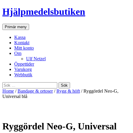
Hjälpmedelsbutiken
Sök
Gå
Primär meny
till
innehåll
Kassa
Kontakt
Mitt konto
Om
Ulf Netzel
Öppettider
Varukorg
Webbutik
Sök
efter:
Home
/
Bandage & ortoser
/
Rygg & höft
/ Ryggördel Neo-G,
Universal blå
Ryggördel Neo-G, Universal