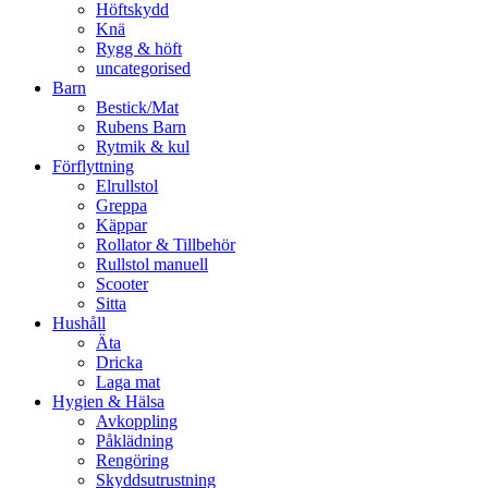
Höftskydd
Knä
Rygg & höft
uncategorised
Barn
Bestick/Mat
Rubens Barn
Rytmik & kul
Förflyttning
Elrullstol
Greppa
Käppar
Rollator & Tillbehör
Rullstol manuell
Scooter
Sitta
Hushåll
Äta
Dricka
Laga mat
Hygien & Hälsa
Avkoppling
Påklädning
Rengöring
Skyddsutrustning