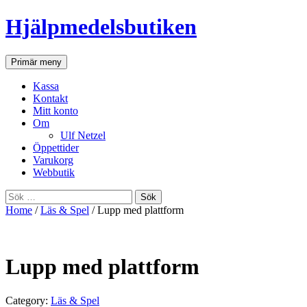
Hjälpmedelsbutiken
Sök
Gå
Primär meny
till
innehåll
Kassa
Kontakt
Mitt konto
Om
Ulf Netzel
Öppettider
Varukorg
Webbutik
Sök
efter:
Home
/
Läs & Spel
/ Lupp med plattform
Lupp med plattform
Category:
Läs & Spel