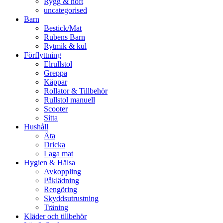
Rygg & höft
uncategorised
Barn
Bestick/Mat
Rubens Barn
Rytmik & kul
Förflyttning
Elrullstol
Greppa
Käppar
Rollator & Tillbehör
Rullstol manuell
Scooter
Sitta
Hushåll
Äta
Dricka
Laga mat
Hygien & Hälsa
Avkoppling
Påklädning
Rengöring
Skyddsutrustning
Träning
Kläder och tillbehör