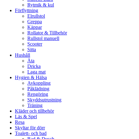
Rytmik & kul
Förflyttning
Elrullstol
Greppa
Käppar
Rollator & Tillbehör
Rullstol manuell
Scooter
Sitta
Hushåll
Äta
Dricka
Laga mat
Hygien & Hälsa
Avkoppling
Påklädning
Rengöring
Skyddsutrustning
Träning
Kläder och tillbehör
Läs & Spel
Resa
Skyltar för dörr
Toalett- och bad
Bad & Dusch