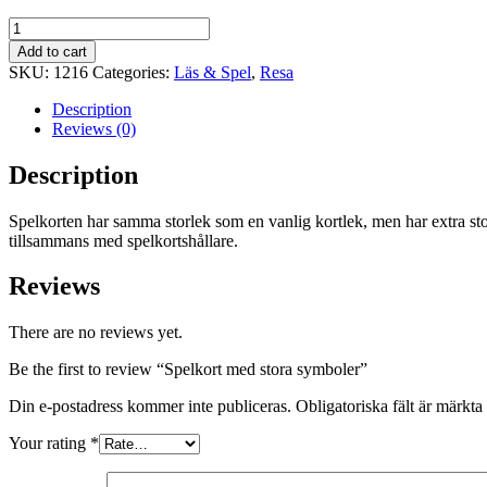
Spelkort
med
Add to cart
stora
SKU:
1216
Categories:
Läs & Spel
,
Resa
symboler
quantity
Description
Reviews (0)
Description
Spelkorten har samma storlek som en vanlig kortlek, men har extra sto
tillsammans med spelkortshållare.
Reviews
There are no reviews yet.
Be the first to review “Spelkort med stora symboler”
Din e-postadress kommer inte publiceras.
Obligatoriska fält är märkta
Your rating
*