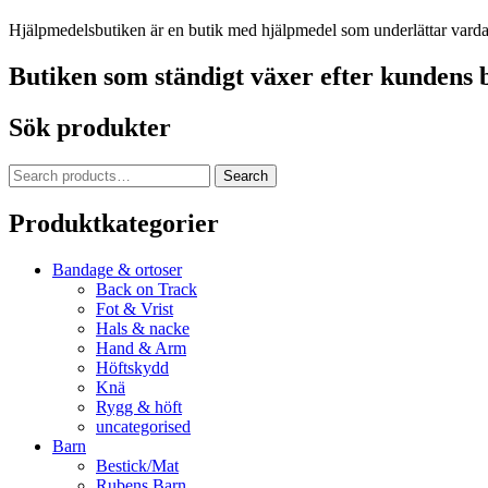
Hjälpmedelsbutiken är en butik med hjälpmedel som underlättar vardage
Butiken som ständigt växer efter kundens 
Sök produkter
Search
Search
for:
Produktkategorier
Bandage & ortoser
Back on Track
Fot & Vrist
Hals & nacke
Hand & Arm
Höftskydd
Knä
Rygg & höft
uncategorised
Barn
Bestick/Mat
Rubens Barn