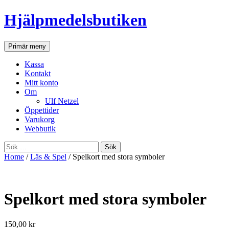
Hjälpmedelsbutiken
Sök
Gå
Primär meny
till
innehåll
Kassa
Kontakt
Mitt konto
Om
Ulf Netzel
Öppettider
Varukorg
Webbutik
Sök
efter:
Home
/
Läs & Spel
/ Spelkort med stora symboler
Spelkort med stora symboler
150,00
kr