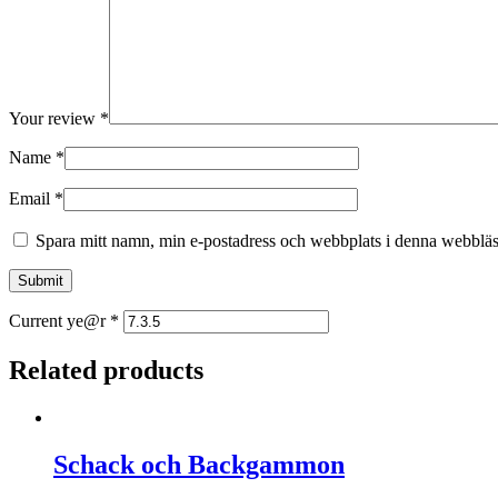
Your review
*
Name
*
Email
*
Spara mitt namn, min e-postadress och webbplats i denna webbläsa
Current ye@r
*
Related products
Schack och Backgammon