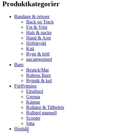
Produktkategorier
Bandage & ortoser
Back on Track
Fot & Vrist
Hals & nacke
Hand & Arm
Höftskydd
Knä
Rygg & höft
uncategorised
Barn
Bestick/Mat
Rubens Barn
Rytmik & kul
Förflyttning
Elrullstol
Greppa
Käppar
Rollator & Tillbehör
Rullstol manuell
Scooter
Sitta
Hushåll