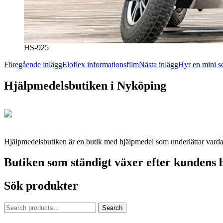
HS-925
Inläggsnavigering
Föregående inlägg
Eloflex informationsfilm
Nästa inlägg
Hyr en mini s
Hjälpmedelsbutiken i Nyköping
Hjälpmedelsbutiken är en butik med hjälpmedel som underlättar vardage
Butiken som ständigt växer efter kundens 
Sök produkter
Search
Search
for: