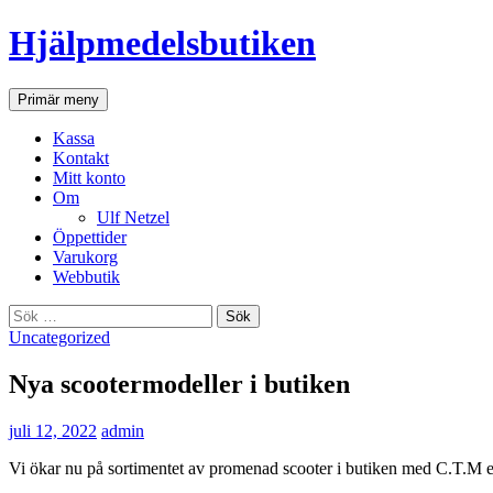
Hjälpmedelsbutiken
Sök
Gå
Primär meny
till
innehåll
Kassa
Kontakt
Mitt konto
Om
Ulf Netzel
Öppettider
Varukorg
Webbutik
Sök
efter:
Uncategorized
Nya scootermodeller i butiken
juli 12, 2022
admin
Vi ökar nu på sortimentet av promenad scooter i butiken med C.T.M