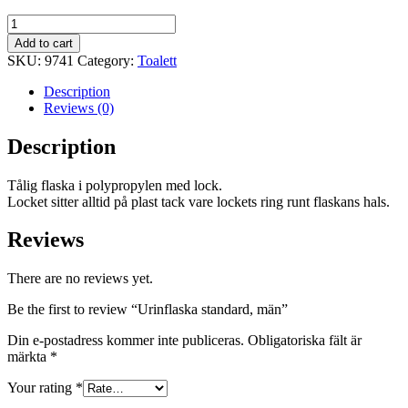
Urinflaska
standard,
Add to cart
män
SKU:
9741
Category:
Toalett
quantity
Description
Reviews (0)
Description
Tålig flaska i polypropylen med lock.
Locket sitter alltid på plast tack vare lockets ring runt flaskans hals.
Reviews
There are no reviews yet.
Be the first to review “Urinflaska standard, män”
Din e-postadress kommer inte publiceras.
Obligatoriska fält är
märkta
*
Your rating
*