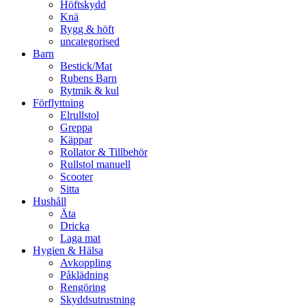
Höftskydd
Knä
Rygg & höft
uncategorised
Barn
Bestick/Mat
Rubens Barn
Rytmik & kul
Förflyttning
Elrullstol
Greppa
Käppar
Rollator & Tillbehör
Rullstol manuell
Scooter
Sitta
Hushåll
Äta
Dricka
Laga mat
Hygien & Hälsa
Avkoppling
Påklädning
Rengöring
Skyddsutrustning