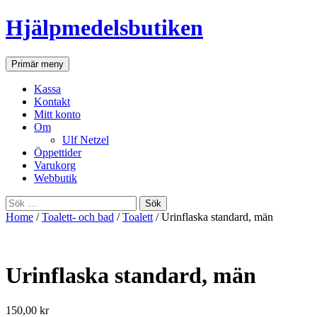
Hjälpmedelsbutiken
Sök
Gå
Primär meny
till
innehåll
Kassa
Kontakt
Mitt konto
Om
Ulf Netzel
Öppettider
Varukorg
Webbutik
Sök
efter:
Home
/
Toalett- och bad
/
Toalett
/ Urinflaska standard, män
Urinflaska standard, män
150,00
kr