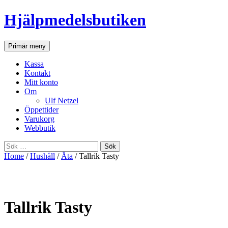
Hjälpmedelsbutiken
Sök
Gå
Primär meny
till
innehåll
Kassa
Kontakt
Mitt konto
Om
Ulf Netzel
Öppettider
Varukorg
Webbutik
Sök
efter:
Home
/
Hushåll
/
Äta
/ Tallrik Tasty
Tallrik Tasty