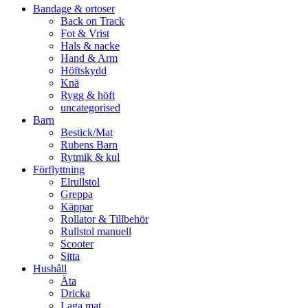
Bandage & ortoser
Back on Track
Fot & Vrist
Hals & nacke
Hand & Arm
Höftskydd
Knä
Rygg & höft
uncategorised
Barn
Bestick/Mat
Rubens Barn
Rytmik & kul
Förflyttning
Elrullstol
Greppa
Käppar
Rollator & Tillbehör
Rullstol manuell
Scooter
Sitta
Hushåll
Äta
Dricka
Laga mat