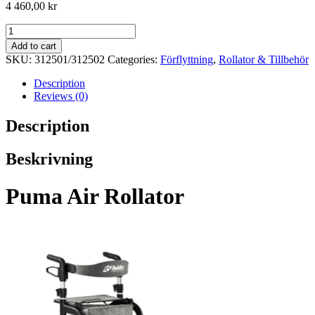
4 460,00
kr
Puma
air
Add to cart
Rollator
SKU:
312501/312502
Categories:
Förflyttning
,
Rollator & Tillbehör
quantity
Description
Reviews (0)
Description
Beskrivning
Puma Air Rollator