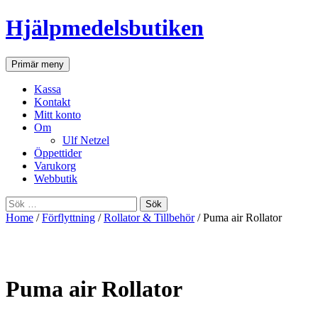
Hjälpmedelsbutiken
Sök
Gå
Primär meny
till
innehåll
Kassa
Kontakt
Mitt konto
Om
Ulf Netzel
Öppettider
Varukorg
Webbutik
Sök
efter:
Home
/
Förflyttning
/
Rollator & Tillbehör
/ Puma air Rollator
Puma air Rollator