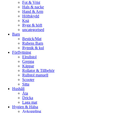
Fot & Vrist
Hals & nacke
Hand & Arm
Höftskydd
Knä
Rygg & höft
uncategorised
Barn
Bestick/Mat
Rubens Barn
Rytmik & kul
Förflyttning
Elrullstol
Greppa
Käppar
Rollator & Tillbehör
Rullstol manuell
Scooter
Sitta
Hushåll
Äta
Dricka
Laga mat
Hygien & Hälsa
Avkoppling