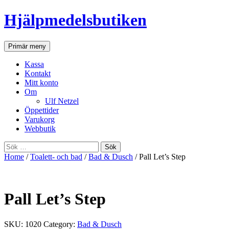
Hjälpmedelsbutiken
Sök
Gå
Primär meny
till
innehåll
Kassa
Kontakt
Mitt konto
Om
Ulf Netzel
Öppettider
Varukorg
Webbutik
Sök
efter:
Home
/
Toalett- och bad
/
Bad & Dusch
/ Pall Let’s Step
Pall Let’s Step
SKU:
1020
Category:
Bad & Dusch