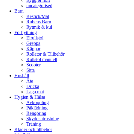
Rygg & höft
uncategorised
Barn
Bestick/Mat
Rubens Barn
Rytmik & kul
Förflyttning
Elrullstol
Greppa
Käppar
Rollator & Tillbehör
Rullstol manuell
Scooter
Sitta
Hushåll
Äta
Dricka
Laga mat
Hygien & Hälsa
Avkoppling
Påklädning
Rengöring
Skyddsutrustning
Träning
Kläder och tillbehör