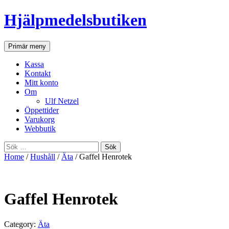
Hjälpmedelsbutiken
Sök
Gå
Primär meny
till
innehåll
Kassa
Kontakt
Mitt konto
Om
Ulf Netzel
Öppettider
Varukorg
Webbutik
Sök
efter:
Home
/
Hushåll
/
Äta
/ Gaffel Henrotek
Gaffel Henrotek
Category:
Äta