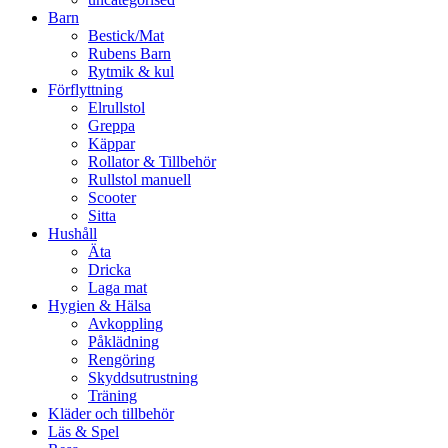
Barn
Bestick/Mat
Rubens Barn
Rytmik & kul
Förflyttning
Elrullstol
Greppa
Käppar
Rollator & Tillbehör
Rullstol manuell
Scooter
Sitta
Hushåll
Äta
Dricka
Laga mat
Hygien & Hälsa
Avkoppling
Påklädning
Rengöring
Skyddsutrustning
Träning
Kläder och tillbehör
Läs & Spel