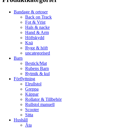
Bandage & ortoser
Back on Track
Fot & Vrist
Hals & nacke
Hand & Arm
Höftskydd
Knä
Rygg & höft
uncategorised
Barn
Bestick/Mat
Rubens Barn
Rytmik & kul
Förflyttning
Elrullstol
Greppa
Käppar
Rollator & Tillbehör
Rullstol manuell
Scooter
Sitta
Hushåll
Äta