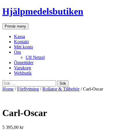
Hjälpmedelsbutiken
Sök
Gå
Primär meny
till
innehåll
Kassa
Kontakt
Mitt konto
Om
Ulf Netzel
Öppettider
Varukorg
Webbutik
Sök
efter:
Home
/
Förflyttning
/
Rollator & Tillbehör
/ Carl-Oscar
Carl-Oscar
5 395,00
kr