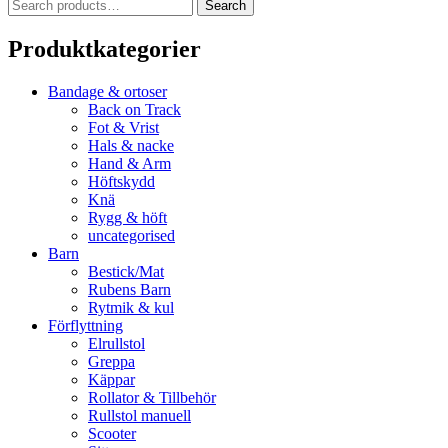
Search
Search
for:
Produktkategorier
Bandage & ortoser
Back on Track
Fot & Vrist
Hals & nacke
Hand & Arm
Höftskydd
Knä
Rygg & höft
uncategorised
Barn
Bestick/Mat
Rubens Barn
Rytmik & kul
Förflyttning
Elrullstol
Greppa
Käppar
Rollator & Tillbehör
Rullstol manuell
Scooter