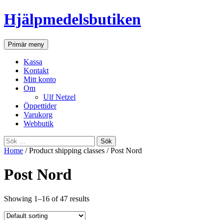
Hjälpmedelsbutiken
Sök
Gå
Primär meny
till
innehåll
Kassa
Kontakt
Mitt konto
Om
Ulf Netzel
Öppettider
Varukorg
Webbutik
Sök
efter:
Home
/ Product shipping classes / Post Nord
Post Nord
Showing 1–16 of 47 results